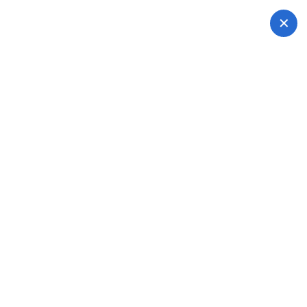
✕
乐
影视中心
联系我们
登录平台
新葡京娱乐
专业 · 信赖 · 安全
立即注册